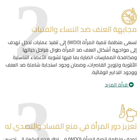
مجابهة العنف ضد النساء والفتيات
تسعى منظمة تنمية المرأة (WDO) إلى تنفيذ عمليات تدخل تهدف
إلى مواجهة أشكال العنف ضد المرأة طوال مراحل حياتها
ومكافحة الممارسات الضارة بما فيها تشويه الأعضاء التناسلية
الأنثوية وتزويج القاصرات، وضمان وجود استجابة شاملة ضد العنف
ووجود التدابير الوقائية.
قرأة المزيد
تعزيز دور المرأة في منع الفساد والتصدي له
تهدف منظمة تنمية المرأة (WDO) في إطار هذه الركيزة إلى تحسين